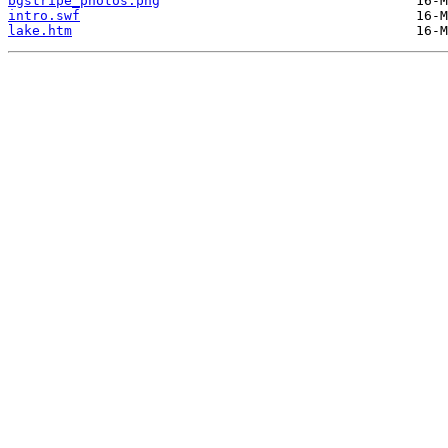
bgstripe_photos.png
intro.swf
lake.htm